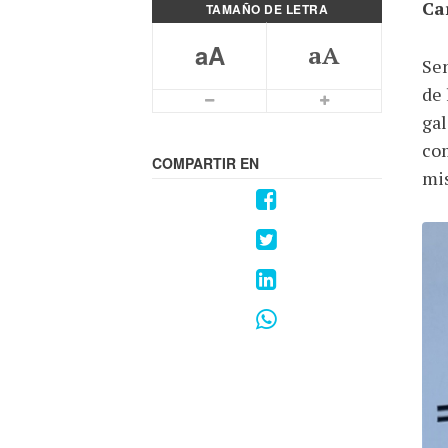
Car
TAMAÑO DE LETRA
aA
aA
Sen
de 
gal
com
COMPARTIR EN
mi